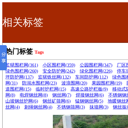
相关标签
热门标签
Tags
监狱围栏网(361)
小区围栏网(359)
公园围栏网(347)
厂区围
绿色围栏网(260)
安全防护网(242)
绿化围栏网(226)
停车场
坪防护网(137)
监狱铁丝网(132)
车间防护网(112)
绿色围栏
网(31)
防溺水围栏网(23)
波浪围网(20)
果园围栏网(19)
道围栏网(15)
临时护栏网(15)
高速公路护栏板(9)
移动式隔
网(8)
电焊钢丝网(8)
钢丝网(7)
焊接钢丝网(6)
不锈钢钢丝
山坡钢丝护网(6)
钢丝矿筛网(6)
锰钢钢丝网(5)
地暖钢丝网
丝网(4)
刺绳钢丝网(4)
不锈钢筛网(3)
抹墙网(3)
钢丝振动