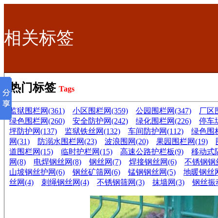
相关标签
热门标签
Tags
监狱围栏网(361)
小区围栏网(359)
公园围栏网(347)
厂区围
绿色围栏网(260)
安全防护网(242)
绿化围栏网(226)
停车场
坪防护网(137)
监狱铁丝网(132)
车间防护网(112)
绿色围栏
网(31)
防溺水围栏网(23)
波浪围网(20)
果园围栏网(19)
道围栏网(15)
临时护栏网(15)
高速公路护栏板(9)
移动式隔
网(8)
电焊钢丝网(8)
钢丝网(7)
焊接钢丝网(6)
不锈钢钢丝
山坡钢丝护网(6)
钢丝矿筛网(6)
锰钢钢丝网(5)
地暖钢丝网
丝网(4)
刺绳钢丝网(4)
不锈钢筛网(3)
抹墙网(3)
钢丝振动