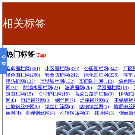
相关标签
热门标签
Tags
监狱围栏网(361)
小区围栏网(359)
公园围栏网(347)
厂区围
绿色围栏网(260)
安全防护网(242)
绿化围栏网(226)
停车场
坪防护网(137)
监狱铁丝网(132)
车间防护网(112)
绿色围栏
网(31)
防溺水围栏网(23)
波浪围网(20)
果园围栏网(19)
道围栏网(15)
临时护栏网(15)
高速公路护栏板(9)
移动式隔
网(8)
电焊钢丝网(8)
钢丝网(7)
焊接钢丝网(6)
不锈钢钢丝
山坡钢丝护网(6)
钢丝矿筛网(6)
锰钢钢丝网(5)
地暖钢丝网
丝网(4)
刺绳钢丝网(4)
不锈钢筛网(3)
抹墙网(3)
钢丝振动