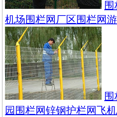
围
机场围栏网
厂区围栏网
游
围
园围栏网
锌钢护栏网
飞机