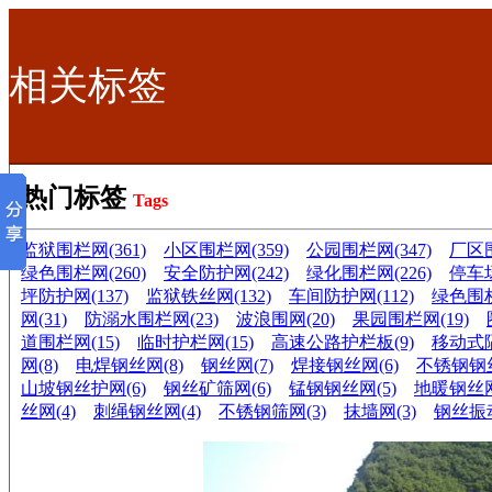
相关标签
热门标签
Tags
监狱围栏网(361)
小区围栏网(359)
公园围栏网(347)
厂区围
绿色围栏网(260)
安全防护网(242)
绿化围栏网(226)
停车场
坪防护网(137)
监狱铁丝网(132)
车间防护网(112)
绿色围栏
网(31)
防溺水围栏网(23)
波浪围网(20)
果园围栏网(19)
道围栏网(15)
临时护栏网(15)
高速公路护栏板(9)
移动式隔
网(8)
电焊钢丝网(8)
钢丝网(7)
焊接钢丝网(6)
不锈钢钢丝
山坡钢丝护网(6)
钢丝矿筛网(6)
锰钢钢丝网(5)
地暖钢丝网
丝网(4)
刺绳钢丝网(4)
不锈钢筛网(3)
抹墙网(3)
钢丝振动