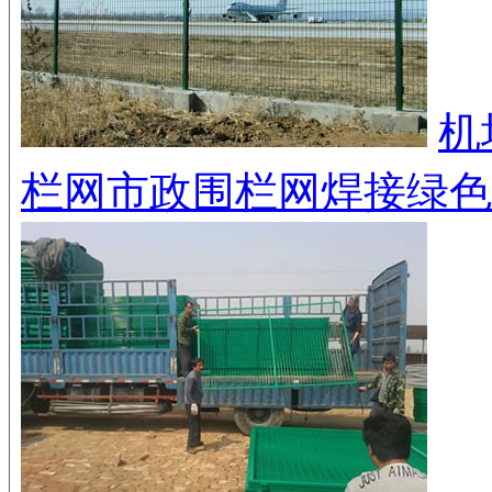
机
栏网
市政围栏网
焊接绿色