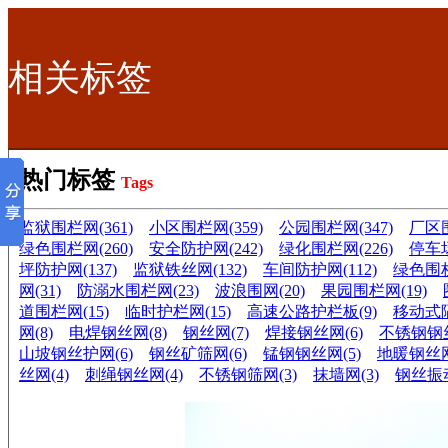
相关标签
热门标签
Tags
监狱围栏网(361)
小区围栏网(359)
公园围栏网(347)
厂区围
绿色围栏网(260)
安全防护网(242)
绿化围栏网(226)
停车场
坪防护网(137)
监狱铁丝网(132)
车间防护网(112)
绿色围栏
网(31)
防溺水围栏网(23)
波浪围网(20)
果园围栏网(19)
道围栏网(15)
临时护栏网(15)
高速公路护栏板(9)
移动式隔
网(8)
电焊钢丝网(8)
钢丝网(7)
焊接钢丝网(6)
不锈钢钢丝
山坡钢丝护网(6)
钢丝矿筛网(6)
锰钢钢丝网(5)
地暖钢丝网
丝网(4)
刺绳钢丝网(4)
不锈钢筛网(3)
抹墙网(3)
钢丝振动