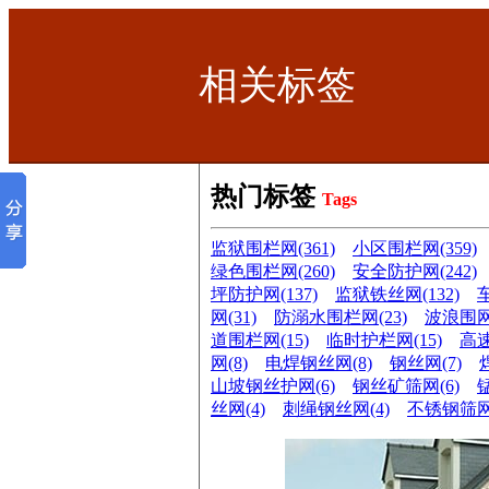
相关标签
热门标签
Tags
监狱围栏网(361)
小区围栏网(359)
绿色围栏网(260)
安全防护网(242)
坪防护网(137)
监狱铁丝网(132)
网(31)
防溺水围栏网(23)
波浪围网(
道围栏网(15)
临时护栏网(15)
高速
网(8)
电焊钢丝网(8)
钢丝网(7)
山坡钢丝护网(6)
钢丝矿筛网(6)
丝网(4)
刺绳钢丝网(4)
不锈钢筛网(