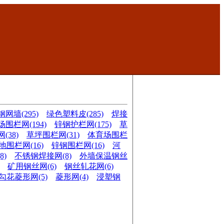
网墙(295)
绿色塑料皮(285)
焊接
围栏网(194)
锌钢护栏网(175)
草
(38)
草坪围栏网(31)
体育场围栏
地围栏网(16)
锌钢围栏网(16)
河
8)
不锈钢焊接网(8)
外墙保温钢丝
矿用钢丝网(6)
钢丝轧花网(6)
勾花菱形网(5)
菱形网(4)
浸塑钢