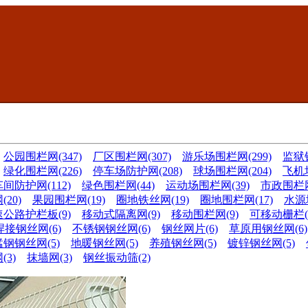
公园围栏网(347)
厂区围栏网(307)
游乐场围栏网(299)
监狱钢
绿化围栏网(226)
停车场防护网(208)
球场围栏网(204)
飞机场
车间防护网(112)
绿色围栏网(44)
运动场围栏网(39)
市政围栏网
20)
果园围栏网(19)
圈地铁丝网(19)
圈地围栏网(17)
水源
公路护栏板(9)
移动式隔离网(9)
移动围栏网(9)
可移动栅栏(
焊接钢丝网(6)
不锈钢钢丝网(6)
钢丝网片(6)
草原用钢丝网(6)
锰钢钢丝网(5)
地暖钢丝网(5)
养殖钢丝网(5)
镀锌钢丝网(5)
3)
抹墙网(3)
钢丝振动筛(2)