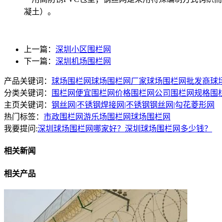
凝土）。
上一篇：
深圳小区围栏网
下一篇：
深圳机场围栏网
产品关键词：
球场围栏网
球场围栏网厂家
球场围栏网批发商
球
分类关键词：
围栏网便宜
围栏网价格
围栏网公司
围栏网规格
围
主页关键词：
钢丝网|不锈钢焊接网|不锈钢钢丝网|勾花菱形网
热门标签：
市政围栏网
游乐场围栏网
球场围栏网
我要提问:
深圳球场围栏网哪家好？
深圳球场围栏网多少钱？
相关新闻
相关产品