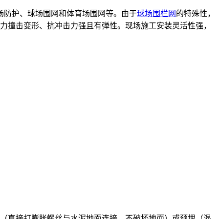
场防护、球场围网和体育场围网等。
由于
球场围栏网
的特殊性，
力撞击变形、抗冲击力强且有弹性。现场施工安装灵活性强，
（直接打膨胀螺丝与水泥地面连接，不破坏地而）或预埋（混